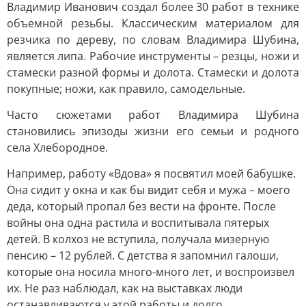
Владимир Иванович создал более 30 работ в технике
объемной резьбы. Классическим материалом для
резчика по дереву, по словам Владимира Шубина,
является липа. Рабочие инструменты – резцы, ножи и
стамески разной формы и долота. Стамески и долота
покупные; ножи, как правило, самодельные.
Часто сюжетами работ Владимира Шубина
становились эпизоды жизни его семьи и родного
села Хлебородное.
Например, работу «Вдова» я посвятил моей бабушке.
Она сидит у окна и как бы видит себя и мужа – моего
деда, который пропал без вести на фронте. После
войны она одна растила и воспитывала пятерых
детей. В колхоз не вступила, получала мизерную
пенсию – 12 рублей. С детства я запомнил галоши,
которые она носила много-много лет, и воспроизвел
их. Не раз наблюдал, как на выставках люди
останавливаются у этой работы и долго