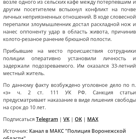
возле одного из сельских кафе между потерпевшим и
другим посетителем вспыхнул конфликт на почве
личных неприязненных отношений. В ходе словесной
перепалки злоумышленник достал раскладной нож и
нанес оппоненту удар в область живота, причинив
колото-резаное ранение брюшной полости.
Прибывшие на место происшествия сотрудники
полиции оперативно установили личность и
задержали подозреваемого. Им оказался 33-летний
местный житель.
По данному факту возбуждено уголовное дело по п.
«з» ч. 2 ст. 111 УК РФ. Санкция статьи
предусматривает наказание в виде лишения свободы
на срок до 10 лет.
Подписаться
Telegram
|
VK
|
OK
|
MAX
Источник:
Канал в МАКС "Полиция Воронежской
области"