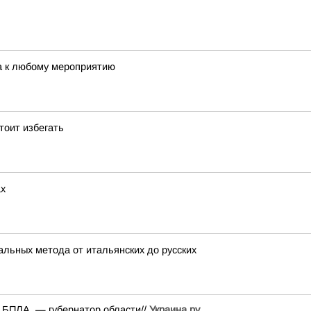
ка к любому мероприятию
тоит избегать
ах
кальных метода от итальянских до русских
а БПЛА, — губернатор области//
Украина.ру