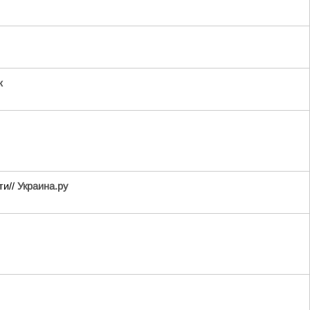
ж
ти//
Украина.ру