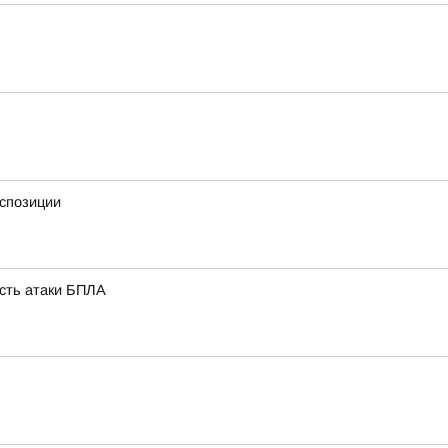
кспозиции
ость атаки БПЛА