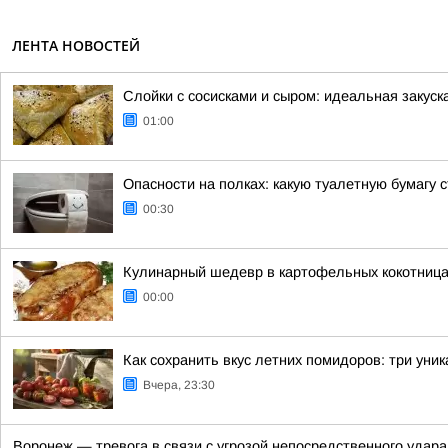
ЛЕНТА НОВОСТЕЙ
Слойки с сосисками и сыром: идеальная закус
01:00
Опасности на полках: какую туалетную бумагу с
00:30
Кулинарный шедевр в картофельных кокотниц
00:00
Как сохранить вкус летних помидоров: три уни
Вчера, 23:30
Воронеж — тревога в связи с угрозой непосредственного удар