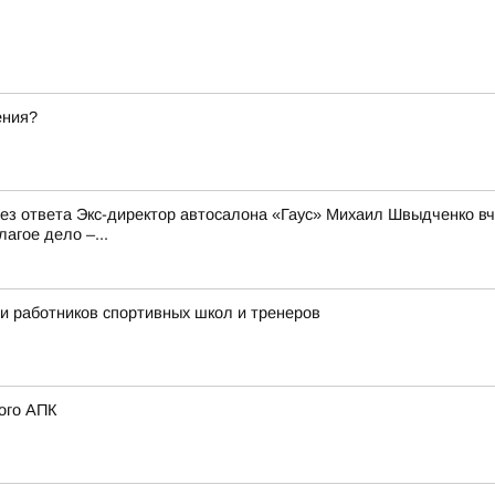
ения?
 без ответа Экс-директор автосалона «Гаус» Михаил Швыдченко 
агое дело –...
ли работников спортивных школ и тренеров
ого АПК