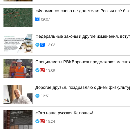
«Фламинго» снова не долетели: Россия всё бы
09:07
Федеральные законы и другие изменения, вступ
13:03
Специалисты РВКВоронеж продолжают масшта
13:09
Дорогие друзья, поздравляю с Днём физкульту
13:51
«Это наша русская Катюша»!
15:24