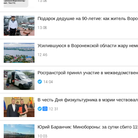
13:08
Подарок дедушке на 90-летие: как житель Вор
13:08
Усилившуюся в Воронежской области жару нем
12:46
Росгранстрой принял участие в межведомствен
14:04
В честь Дня физкультурника в мэрии чествова
12:31
Юрий Баранчик: Минобороны: за сутки сбито 1
10:03