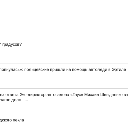
7 градусов?
ахлопнулась»: полицейские пришли на помощь автоледи в Эртиле
 без ответа Экс-директор автосалона «Гаус» Михаил Швыдченко 
агое дело –...
дского пекла