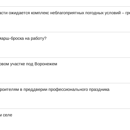
ласти ожидается комплекс неблагоприятных погодных условий – гро
марш-броска на работу?
довом участке под Воронежем
троителям в преддверии профессионального праздника
м селе