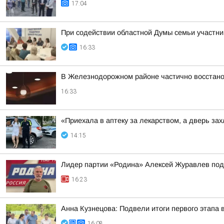
17:04
При содействии областной Думы семьи участн
16:33
В Железнодорожном районе частично восстан
16:33
«Приехала в аптеку за лекарством, а дверь з
14:15
Лидер партии «Родина» Алексей Журавлев пода
16:23
Анна Кузнецова: Подвели итоги первого этапа 
16:08