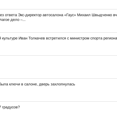
 без ответа Экс-директор автосалона «Гаус» Михаил Швыдченко 
агое дело –...
й культуре Иван Толкачев встретился с министром спорта регио
была ключи в салоне, дверь захлопнулась
7 градусов?