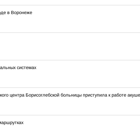
оде в Воронеже
бальных системах
кого центра Борисоглебской больницы приступила к работе акуш
маршрутках