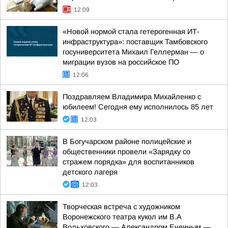
12:09
«Новой нормой стала гетерогенная ИТ-
инфраструктура»: поставщик Тамбовского
госуниверситета Михаил Геллерман — о
миграции вузов на российское ПО
12:06
Поздравляем Владимира Михайленко с
юбилеем! Сегодня ему исполнилось 85 лет
12:03
В Богучарском районе полицейские и
общественники провели «Зарядку со
стражем порядка» для воспитанников
детского лагеря
12:03
Творческая встреча с художником
Воронежского театра кукол им В.А
Вольховского — Александром Ечеиным —