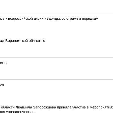
сь к всероссийской акции «Зарядка со стражем порядка»
ад Воронежской областью
астях
тся
 области Людмила Запорожцева приняла участие в мероприятиях
ня управленческих...