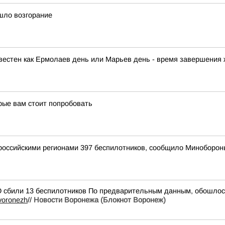
шло возгорание
звестен как Ермолаев день или Марьев день - время завершения 
рые вам стоит попробовать
оссийскими регионами 397 беспилотников, сообщило Миноборон
 сбили 13 беспилотников По предварительным данным, обошлос
_voronezh
//
Новости Воронежа (Блокнот Воронеж)