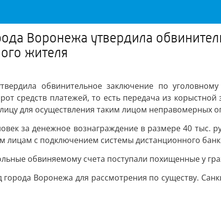
рода Воронежа утвердила обвинител
ного жителя
утвердила обвинительное заключение по уголовному 
орот средств платежей, то есть передача из корыстно
у лицу для осуществления таким лицом неправомерных о
еловек за денежное вознаграждение в размере 40 тыс. р
ным лицам с подключением системы дистанционного банк
ольные обвиняемому счета поступали похищенные у гра
д города Воронежа для рассмотрения по существу. Сан