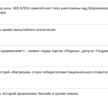
ну ночь: 605 БПЛА самолётного типа уничтожены над Воронежской
моря
во время масштабного отключения
 Ходорковским*» - заявил лидер партии «Родина», депутат Госду
устрий «Матрёшка» стали победителями Национального открытог
 который организовал бассейн в кузове пикапа