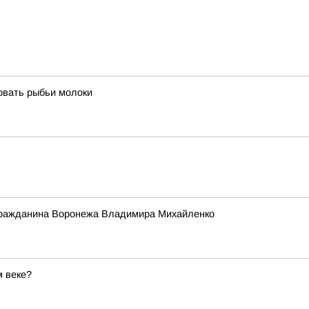
овать рыбьи молоки
 гражданина Воронежа Владимира Михайленко
м веке?