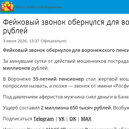
Фейковый звонок обернулся для в
рублей
Официально
3 июня 2026, 13:37
Фейковый звонок обернулся для воронежского пенс
За минувшие сутки от действий мошенников пострада
миллионов
рублей.
В Воронеже
55-летний пенсионер
стал жертвой мош
попросили назвать, а позже — звонок от имени «Рос
Под давлением аферистов мужчина снял деньги в банко
Ущерб составил
2 миллиона 650 тысяч рублей.
Возбуж
Подписаться
Telegram
|
VK
|
OK
|
MAX