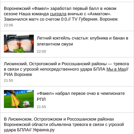
Воронежский «Факел» заработал первый балл в новом
сезоне Наша команда
сыграла
вничью с «Ахматом».
Закончился матч со счетом 0:0.//
TV Губерния. Воронеж
22:06
Летний коктейль счастья: клубника и банан в
элегантном смузи
22:00
Лискинский, Острогожский и Россошанский районы — тревога
в связи с угрозой непосредственного удара БПЛА
Мы в Мах
//
РИА Воронеж
21:55
«Факел» набрал первое очко в чемпионате
РПЛ
21:55
В Лискинском, Острогожском и Россошанском районах
Воронежской области объявлена тревога в связи с угрозой
удара БПЛА//
Украина.ру