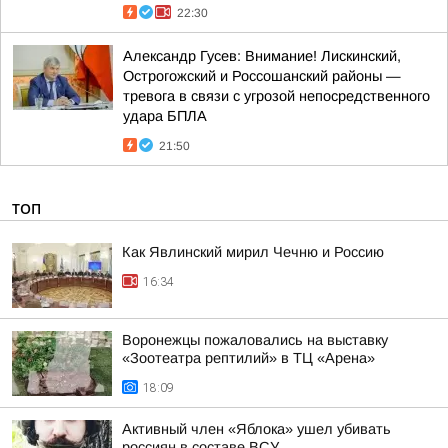
22:30
Александр Гусев: Внимание! Лискинский,
Острогожский и Россошанский районы —
тревога в связи с угрозой непосредственного
удара БПЛА
21:50
ТОП
Как Явлинский мирил Чечню и Россию
16:34
Воронежцы пожаловались на выставку
«Зоотеатра рептилий» в ТЦ «Арена»
18:09
Активный член «Яблока» ушел убивать
россиян в составе ВСУ