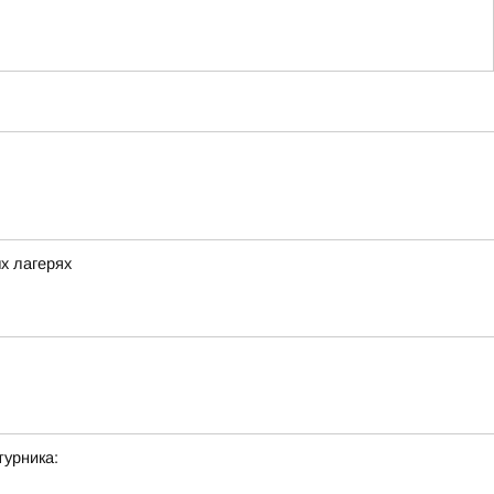
х лагерях
урника: