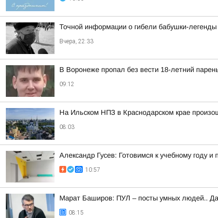
Точной информации о гибели бабушки-легенды 
Вчера, 22:33
В Воронеже пропал без вести 18-летний парен
09:12
На Ильском НПЗ в Краснодарском крае произо
08:03
Александр Гусев: Готовимся к учебному году 
10:57
Марат Баширов: ПУЛ – посты умных людей.. Да
08:15