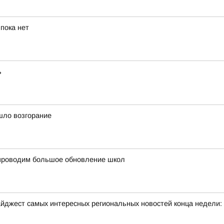
пока нет
ь
шло возгорание
и проводим большое обновление школ
йджест самых интересных региональных новостей конца недели: