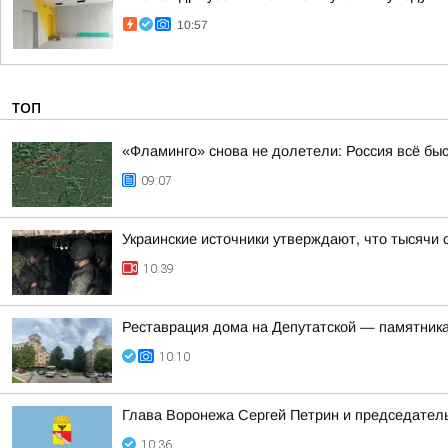
10:57
ТОП
«Фламинго» снова не долетели: Россия всё бы
09:07
Украинские источники утверждают, что тысячи 
10:39
Реставрация дома на Депутатской — памятника
10:10
Глава Воронежа Сергей Петрин и председател
10:36