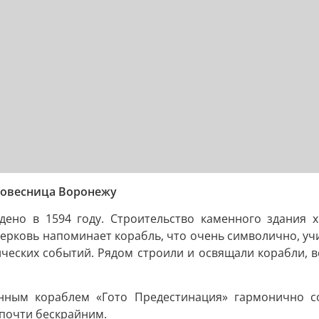
ровесница Воронежу
ено в 1594 году. Строительство каменного здания х
ерковь напоминает корабль, что очень символично, уч
ических событий. Рядом строили и освящали корабли, в
анным кораблем «Гото Предестинация» гармонично со
почти бескрайним.