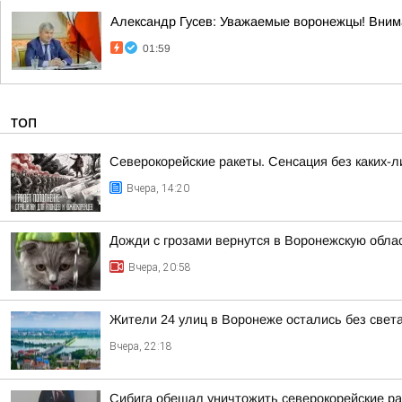
Александр Гусев: Уважаемые воронежцы! Внима
01:59
ТОП
Северокорейские ракеты. Сенсация без каких-л
Вчера, 14:20
Дожди с грозами вернутся в Воронежскую обла
Вчера, 20:58
Жители 24 улиц в Воронеже остались без света
Вчера, 22:18
Сибига обещал уничтожить северокорейские р