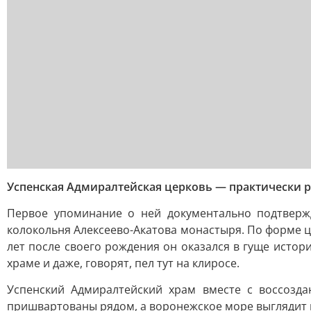
Успенская Адмиралтейская церковь — практически 
Первое упоминание о ней документально подтвержд
колокольня Алексеево-Акатова монастыря. По форме ц
лет после своего рождения он оказался в гуще истор
храме и даже, говорят, пел тут на клиросе.
Успенский Адмиралтейский храм вместе с воссозд
пришвартованы рядом, а воронежское море выглядит 