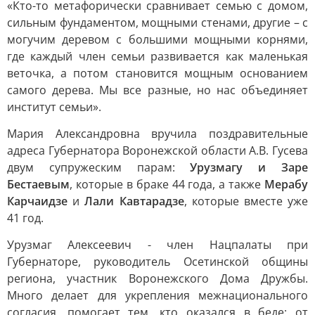
«Кто-то метафорически сравнивает семью с домом,
сильным фундаментом, мощными стенами, другие – с
могучим деревом с большими мощными корнями,
где каждый член семьи развивается как маленькая
веточка, а потом становится мощным основанием
самого дерева. Мы все разные, но нас объединяет
институт семьи».
Мария Александровна вручила поздравительные
адреса Губернатора Воронежской области А.В. Гусева
двум супружеским парам:
Урузмагу и Заре
Бестаевым
, которые в браке 44 года, а также
Мерабу
Карчаидзе
и
Лали Кавтарадзе
, которые вместе уже
41 год.
Урузмаг Алексеевич - член Нацпалаты при
Губернаторе, руководитель Осетинской общины
региона, участник Воронежского Дома Дружбы.
Много делает для укрепления межнационального
согласия, помогает тем, кто оказался в беде: от