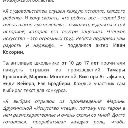
и Калужской областей.
«
Я с удовольствием слушал каждую историю, каждого
ребенка. И хочу сказать, что ребята все – герои! Это
очень важно для человека – выходить и делиться той
историей, которая его внутри зацепила. Чтецкое
искусство – это огромный труд. Ребята подарили нам
радость и надежду
», – поделился актер
Иван
Кокорин.
Талантливые школьники
от 10 до 17 лет
прочитали
наизусть отрывки из произведений
Тамары
Крюковой, Марины Москвиной, Виктора Астафьева,
Энди Вейера, Рэя Брэдбери
. Каждый участник сам
выбирал текст для конкурса.
«
Я выбрал отрывок из произведения Марины
Дружининой «Искусство чтеца», потому что герои в
нем разнохарактерные и очень схожи со мной. Долго
готовился, прорабатывал каждую роль, чтобы