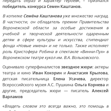
передать образ и характер героев
», – признался
победитель конкурса Семен Каштанов.
В копилке
Семёна Каштанова
уже множество наград.
В частности, он обладатель премии Правительства
Воронежской области за особые достижения в
учебной и творческой деятельности одаренным
детям в сфере культуры и искусства, стипендиат
фонда «Новые имена» и не только. Также исполняет
роль Кристофера Робина в спектакле «Винни-Пух» в
Воронежском театре кукол им. В.А. Вольховского.
Оценивало суперфиналистов
звездное жюри
: актеры
театра и кино
Иван Кокорин
и
Анастасия Крылова
,
детская писательница
Елена Усачева
, директор
Всероссийского музея А.С. Пушкина
Ольга Корнева
и
другие, председатель жюри — писатель
Алексей
Варламов
«
Владеть словом это всегда важно, это помощь в