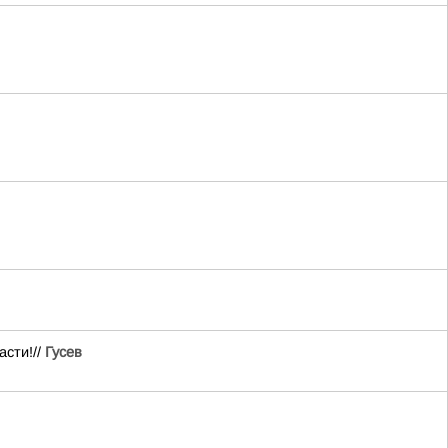
асти!//
Гусев