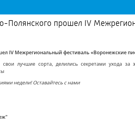
озо-Полянского прошел IV Межреги
рошел IV Межрегиональный фестиваль «Воронежские п
 свои лучшие сорта, делились секретами ухода за
сы
ями недели! Оставайтесь с нами
еж"