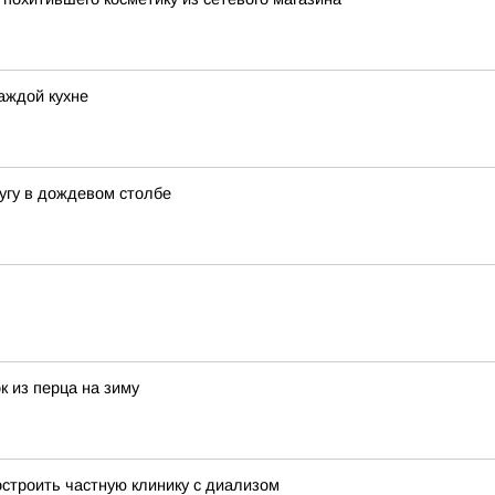
аждой кухне
угу в дождевом столбе
к из перца на зиму
строить частную клинику с диализом