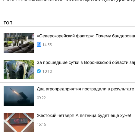
ТОП
«Северокорейский фактор»: Почему бандеровц
14:55
За прошедшие сутки в Воронежской области за
10:10
Два агропредприятия пострадали в результате
09:22
Жестокий четверг! А пятница будет ещё хуже!
15:15