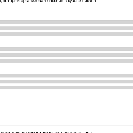
 который организовал бассейн в кузове пикапа
похитившего косметику из сетевого магазина