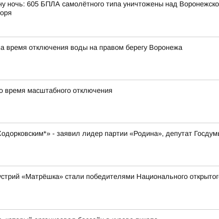
ну ночь: 605 БПЛА самолётного типа уничтожены над Воронежской
моря
на время отключения воды на правом берегу Воронежа
во время масштабного отключения
 Ходорковским*» - заявил лидер партии «Родина», депутат Госду
устрий «Матрёшка» стали победителями Национального открытог